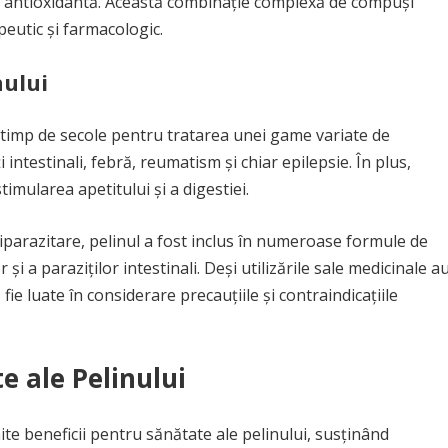
te antioxidantă. Această combinație complexă de compuși
peutic și farmacologic.
nului
lă timp de secole pentru tratarea unei game variate de
 intestinali, febră, reumatism și chiar epilepsie. În plus,
timularea apetitului și a digestiei.
tiparazitare, pelinul a fost inclus în numeroase formule de
 și a paraziților intestinali. Deși utilizările sale medicinale a
fie luate în considerare precauțiile și contraindicațiile
e ale Pelinului
te beneficii pentru sănătate ale pelinului, susținând