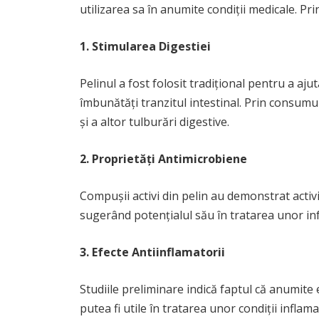
utilizarea sa în anumite condiții medicale. Pr
1. Stimularea Digestiei
Pelinul a fost folosit tradițional pentru a aju
îmbunătăți tranzitul intestinal. Prin consumu
și a altor tulburări digestive.
2. Proprietăți Antimicrobiene
Compușii activi din pelin au demonstrat activi
sugerând potențialul său în tratarea unor infe
3. Efecte Antiinflamatorii
Studiile preliminare indică faptul că anumite 
putea fi utile în tratarea unor condiții inflama