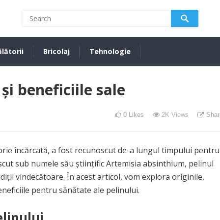
lătorii
Bricolaj
Tehnologie
și beneficiile sale
0
Likes
2K
Views
Shar
storie încărcată, a fost recunoscut de-a lungul timpului pentru
oscut sub numele său științific Artemisia absinthium, pelinul
iții vindecătoare. În acest articol, vom explora originile,
eneficiile pentru sănătate ale pelinului.
elinului