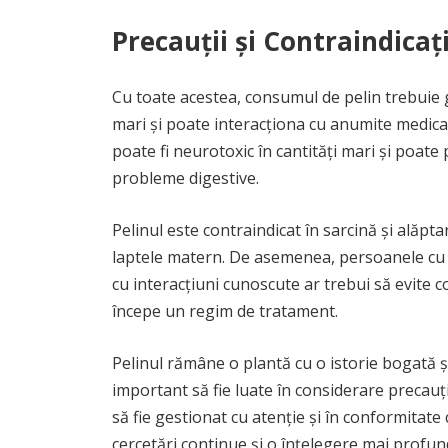
Precauții și Contraindicați
Cu toate acestea, consumul de pelin trebuie g
mari și poate interacționa cu anumite medicam
poate fi neurotoxic în cantități mari și poate
probleme digestive.
Pelinul este contraindicat în sarcină și alăpt
laptele matern. De asemenea, persoanele cu 
cu interacțiuni cunoscute ar trebui să evite 
începe un regim de tratament.
Pelinul rămâne o plantă cu o istorie bogată și
important să fie luate în considerare precauții
să fie gestionat cu atenție și în conformitate
cercetări continue și o înțelegere mai profund