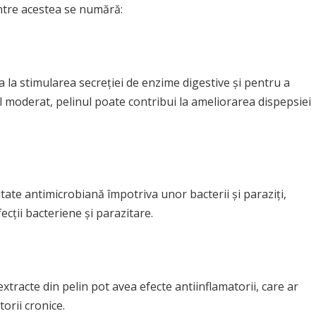
intre acestea se numără:
ta la stimularea secreției de enzime digestive și pentru a
l moderat, pelinul poate contribui la ameliorarea dispepsiei
tate antimicrobiană împotriva unor bacterii și paraziți,
cții bacteriene și parazitare.
extracte din pelin pot avea efecte antiinflamatorii, care ar
torii cronice.