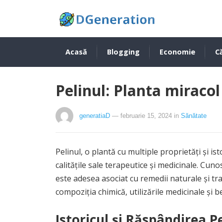
Acasă
Blogging
Economie
Că
Pelinul: Planta miracol 
generatiaD
— februarie 15, 2024
in
Sănătate
Pelinul, o plantă cu multiple proprietăți și i
calitățile sale terapeutice și medicinale. Cun
este adesea asociat cu remedii naturale și trad
compoziția chimică, utilizările medicinale și b
Istoricul și Răspândirea P