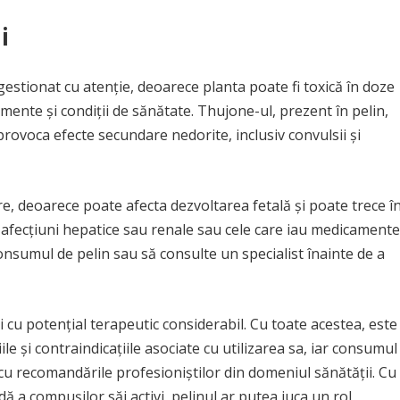
i
estionat cu atenție, deoarece planta poate fi toxică în doze
ente și condiții de sănătate. Thujone-ul, prezent în pelin,
 provoca efecte secundare nedorite, inclusiv convulsii și
are, deoarece poate afecta dezvoltarea fetală și poate trece î
afecțiuni hepatice sau renale sau cele care iau medicamente
consumul de pelin sau să consulte un specialist înainte de a
 cu potențial terapeutic considerabil. Cu toate acestea, este
le și contraindicațiile asociate cu utilizarea sa, iar consumul
 cu recomandările profesioniștilor din domeniul sănătății. Cu
ă a compușilor săi activi, pelinul ar putea juca un rol