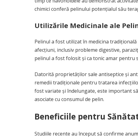
timp ce flavonoidele au demonstrat activita
chimici conferă pelinului potențialul său tera
Utilizările Medicinale ale Peli
Pelinul a fost utilizat în medicina tradiționa
afecțiuni, inclusiv probleme digestive, paraziți
pelinul a fost folosit și ca tonic amar pentru s
Datorită proprietăților sale antiseptice și an
remedii tradiționale pentru tratarea infecțiilor
fost variate și îndelungate, este important să 
asociate cu consumul de pelin.
Beneficiile pentru Sănătat
Studiile recente au început să confirme anumi