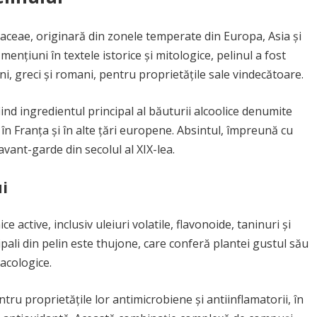
raceae, originară din zonele temperate din Europa, Asia și
mențiuni în textele istorice și mitologice, pelinul a fost
pteni, greci și romani, pentru proprietățile sale vindecătoare.
iind ingredientul principal al băuturii alcoolice denumite
 în Franța și în alte țări europene. Absintul, împreună cu
 avant-garde din secolul al XIX-lea.
i
 active, inclusiv uleiuri volatile, flavonoide, taninuri și
ali din pelin este thujone, care conferă plantei gustul său
acologice.
entru proprietățile lor antimicrobiene și antiinflamatorii, în