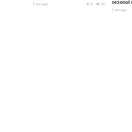
sezonul 
2 ani ago
0
2K
3 ani ago