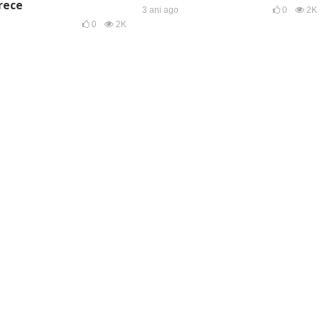
rece
3 ani ago
0
2K
0
2K