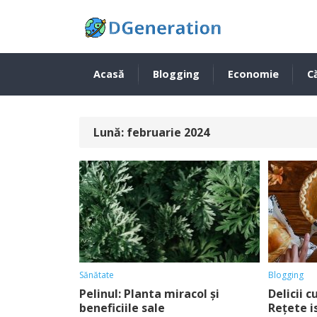
Acasă
Blogging
Economie
Că
Lună:
februarie 2024
Sănătate
Blogging
Pelinul: Planta miracol și
Delicii 
beneficiile sale
Rețete i