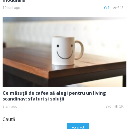
10 luni ago
1
643
Ce măsuță de cafea să alegi pentru un living
scandinav: sfaturi și soluții
3 ani ago
0
1K
Caută
CAUTĂ