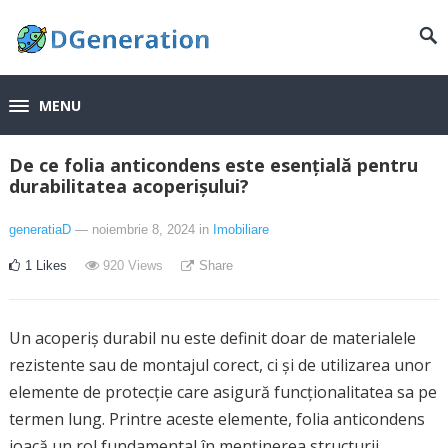
MENU
De ce folia anticondens este esențială pentru
durabilitatea acoperișului?
generatiaD
— noiembrie 8, 2024
in
Imobiliare
1
Likes
920
Views
Share
Un acoperiș durabil nu este definit doar de materialele
rezistente sau de montajul corect, ci și de utilizarea unor
elemente de protecție care asigură funcționalitatea sa pe
termen lung. Printre aceste elemente, folia anticondens
joacă un rol fundamental în menținerea structurii