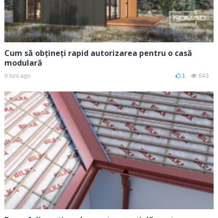
Cum să obțineți rapid autorizarea pentru o casă
modulară
9 luni ago
1
643