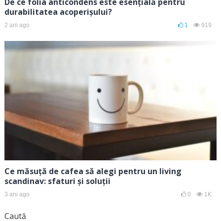
De ce folia anticondens este esențială pentru
durabilitatea acoperișului?
2 ani ago
1
919
Ce măsuță de cafea să alegi pentru un living
scandinav: sfaturi și soluții
3 ani ago
0
1K
Caută