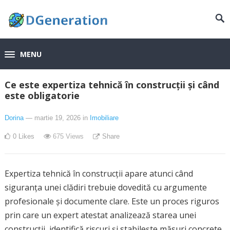
MENU
Ce este expertiza tehnică în construcții și când
este obligatorie
Dorina
— martie 19, 2026
in
Imobiliare
0
Likes
675
Views
Share
Expertiza tehnică în construcții apare atunci când
siguranța unei clădiri trebuie dovedită cu argumente
profesionale și documente clare. Este un proces riguros
prin care un expert atestat analizează starea unei
construcții, identifică riscuri și stabilește măsuri concrete