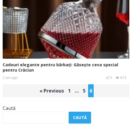
Cadouri elegante pentru bărbați: Găsește ceva special
pentru Crăciun
2 ani ago
0
673
Paginație
« Previous
1
…
5
6
articole
Caută
CAUTĂ