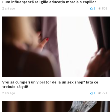
Cum influențează religiile educația morală a copiilor
2 ani ago
1
808
Vrei să cumperi un vibrator de la un sex shop? Iată ce
trebuie să știi!
2 ani ago
1
721