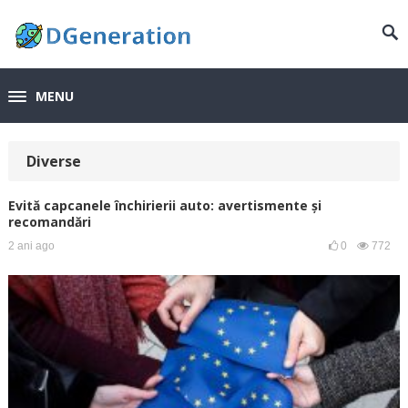
MENU
Diverse
Evită capcanele închirierii auto: avertismente și
recomandări
2 ani ago
0
772