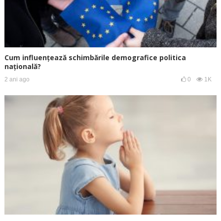
Cum influențează schimbările demografice politica
națională?
2 ani ago
0
1K