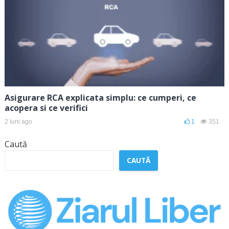
Asigurare RCA explicata simplu: ce cumperi, ce
acopera si ce verifici
2 luni ago
1
351
Caută
CAUTĂ