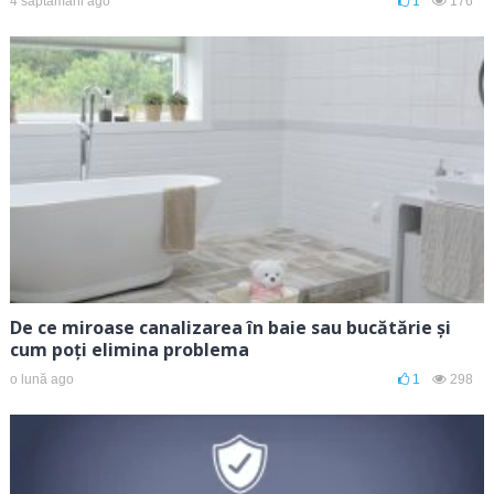
4 săptămâni ago
1
176
De ce miroase canalizarea în baie sau bucătărie și
cum poți elimina problema
o lună ago
1
298