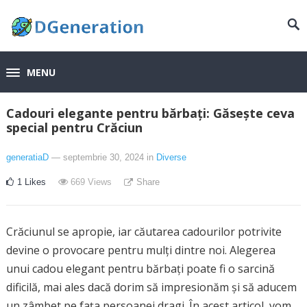
MENU
Cadouri elegante pentru bărbați: Găsește ceva
special pentru Crăciun
generatiaD
— septembrie 30, 2024
in
Diverse
1
Likes
669
Views
Share
Crăciunul se apropie, iar căutarea cadourilor potrivite
devine o provocare pentru mulți dintre noi. Alegerea
unui cadou elegant pentru bărbați poate fi o sarcină
dificilă, mai ales dacă dorim să impresionăm și să aducem
un zâmbet pe fața persoanei dragi. În acest articol, vom