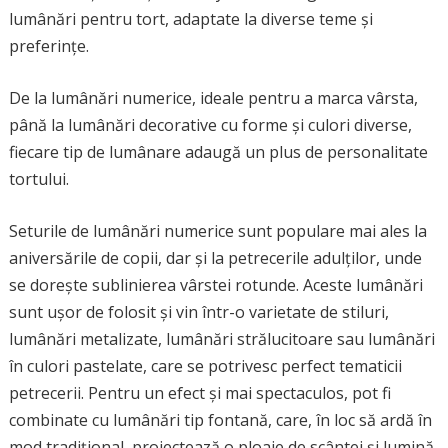
lumânări pentru tort, adaptate la diverse teme și
preferințe.
De la lumânări numerice, ideale pentru a marca vârsta,
până la lumânări decorative cu forme și culori diverse,
fiecare tip de lumânare adaugă un plus de personalitate
tortului.
Seturile de lumânări numerice sunt populare mai ales la
aniversările de copii, dar și la petrecerile adulților, unde
se dorește sublinierea vârstei rotunde. Aceste lumânări
sunt ușor de folosit și vin într-o varietate de stiluri,
lumânări metalizate, lumânări strălucitoare sau lumânări
în culori pastelate, care se potrivesc perfect tematicii
petrecerii. Pentru un efect și mai spectaculos, pot fi
combinate cu lumânări tip fontană, care, în loc să ardă în
mod tradițional, proiectează o ploaie de scântei și lumină.