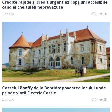
Credite rapide și credit urgent azi: opțiuni accesibile
când ai cheltuieli neprevăzute
1 an ago
0
1K
Castelul Banffy de la Bonțida: povestea locului unde
prinde viață Electric Castle
1 an ago
0
2K