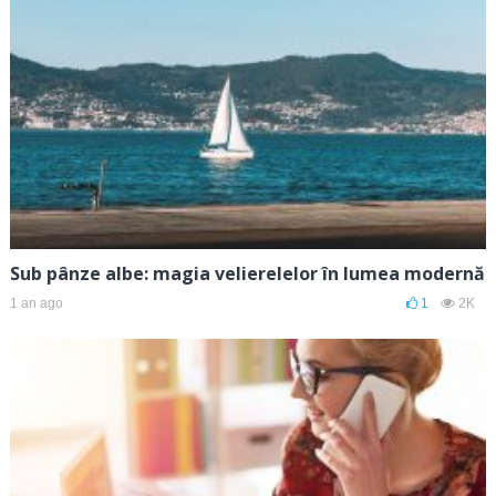
Sub pânze albe: magia velierelelor în lumea modernă
1 an ago
1
2K