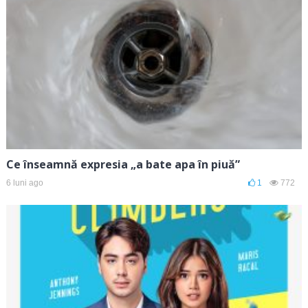
Ce înseamnă expresia „a bate apa în piuă”
6 luni ago
1
772