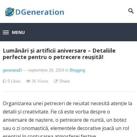
MENU
Lumânări și artificii aniversare – Detaliile
perfecte pentru o petrecere reușită!
generatiaD
— septembrie 26, 2024
in
Blogging
0
Likes
2K
Views
Share
Organizarea unei petreceri de neuitat necesită atenție la
detalii și creativitate. Fie că este vorba despre o
aniversare de naștere, o petrecere de nuntă, un botez
sau o zi onomastică, elementele decorative joacă un rol
esențial în conturarea atmosferei festive.