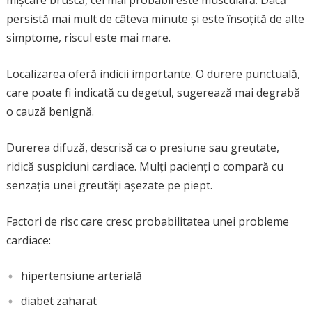
mișcare bruscă, cel mai probabil este musculară. Dacă
persistă mai mult de câteva minute și este însoțită de alte
simptome, riscul este mai mare.
Localizarea oferă indicii importante. O durere punctuală,
care poate fi indicată cu degetul, sugerează mai degrabă
o cauză benignă.
Durerea difuză, descrisă ca o presiune sau greutate,
ridică suspiciuni cardiace. Mulți pacienți o compară cu
senzația unei greutăți așezate pe piept.
Factori de risc care cresc probabilitatea unei probleme
cardiace:
hipertensiune arterială
diabet zaharat