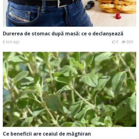
Durerea de stomac după masă: ce o declanșează
6 luni ago
0
664
Ce beneficii are ceaiul de măghiran