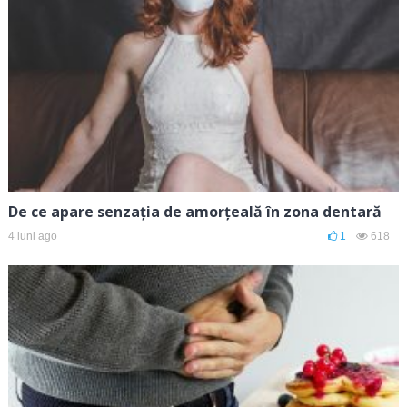
De ce apare senzația de amorțeală în zona dentară
4 luni ago
1
618