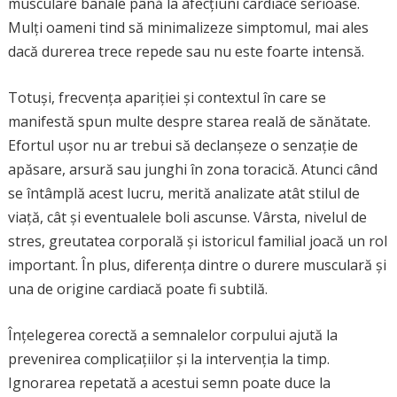
musculare banale până la afecțiuni cardiace serioase.
Mulți oameni tind să minimalizeze simptomul, mai ales
dacă durerea trece repede sau nu este foarte intensă.
Totuși, frecvența apariției și contextul în care se
manifestă spun multe despre starea reală de sănătate.
Efortul ușor nu ar trebui să declanșeze o senzație de
apăsare, arsură sau junghi în zona toracică. Atunci când
se întâmplă acest lucru, merită analizate atât stilul de
viață, cât și eventualele boli ascunse. Vârsta, nivelul de
stres, greutatea corporală și istoricul familial joacă un rol
important. În plus, diferența dintre o durere musculară și
una de origine cardiacă poate fi subtilă.
Înțelegerea corectă a semnalelor corpului ajută la
prevenirea complicațiilor și la intervenția la timp.
Ignorarea repetată a acestui semn poate duce la