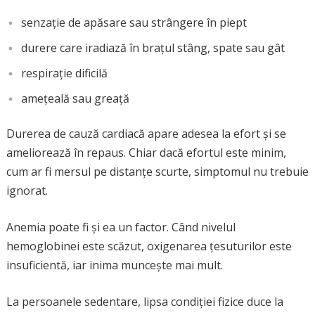
senzație de apăsare sau strângere în piept
durere care iradiază în brațul stâng, spate sau gât
respirație dificilă
amețeală sau greață
Durerea de cauză cardiacă apare adesea la efort și se
ameliorează în repaus. Chiar dacă efortul este minim,
cum ar fi mersul pe distanțe scurte, simptomul nu trebuie
ignorat.
Anemia poate fi și ea un factor. Când nivelul
hemoglobinei este scăzut, oxigenarea țesuturilor este
insuficientă, iar inima muncește mai mult.
La persoanele sedentare, lipsa condiției fizice duce la