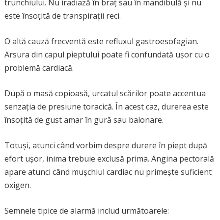
trunchiului. Nu iradiază în braț sau în mandibulă și nu
este însoțită de transpirații reci.
O altă cauză frecventă este refluxul gastroesofagian.
Arsura din capul pieptului poate fi confundată ușor cu o
problemă cardiacă.
După o masă copioasă, urcatul scărilor poate accentua
senzația de presiune toracică. În acest caz, durerea este
însoțită de gust amar în gură sau balonare.
Totuși, atunci când vorbim despre durere în piept după
efort ușor, inima trebuie exclusă prima. Angina pectorală
apare atunci când mușchiul cardiac nu primește suficient
oxigen.
Semnele tipice de alarmă includ următoarele: