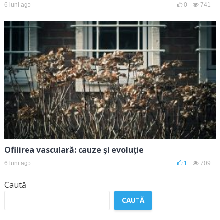
6 luni ago
0
741
Ofilirea vasculară: cauze și evoluție
6 luni ago
1
709
Caută
CAUTĂ