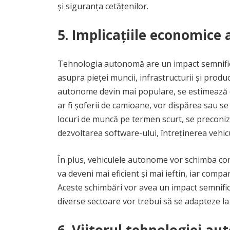
și siguranța cetățenilor.
5. Implicațiile economice
Tehnologia autonomă are un impact semnifica
asupra pieței muncii, infrastructurii și produ
autonome devin mai populare, se estimează c
ar fi șoferii de camioane, vor dispărea sau s
locuri de muncă pe termen scurt, se preconi
dezvoltarea software-ului, întreținerea vehi
În plus, vehiculele autonome vor schimba comp
va deveni mai eficient și mai ieftin, iar compa
Aceste schimbări vor avea un impact semnifica
diverse sectoare vor trebui să se adapteze la 