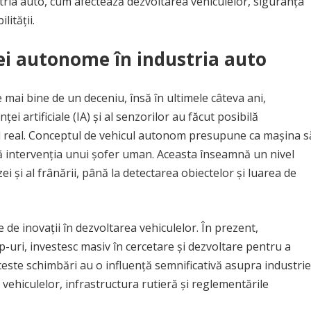
ia auto, cum afectează dezvoltarea vehiculelor, siguranța
lității.
ei autonome în industria auto
mai bine de un deceniu, însă în ultimele câteva ani,
ei artificiale (IA) și al senzorilor au făcut posibilă
real. Conceptul de vehicul autonom presupune ca mașina s
ră intervenția unui șofer uman. Aceasta înseamnă un nivel
i și al frânării, până la detectarea obiectelor și luarea de
de inovații în dezvoltarea vehiculelor. În prezent,
-uri, investesc masiv în cercetare și dezvoltare pentru a
ceste schimbări au o influență semnificativă asupra industrie
vehiculelor, infrastructura rutieră și reglementările