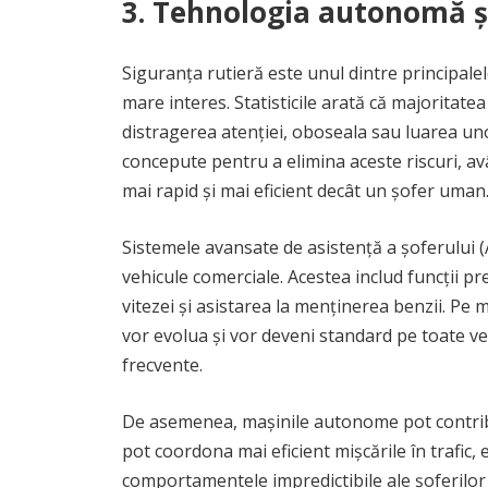
3. Tehnologia autonomă și
Siguranța rutieră este unul dintre principal
mare interes. Statisticile arată că majoritate
distragerea atenției, oboseala sau luarea uno
concepute pentru a elimina aceste riscuri, a
mai rapid și mai eficient decât un șofer uman
Sistemele avansate de asistență a șoferului 
vehicule comerciale. Acestea includ funcții 
vitezei și asistarea la menținerea benzii. P
vor evolua și vor deveni standard pe toate veh
frecvente.
De asemenea, mașinile autonome pot contribui
pot coordona mai eficient mișcările în trafic, e
comportamentele impredictibile ale șoferilor