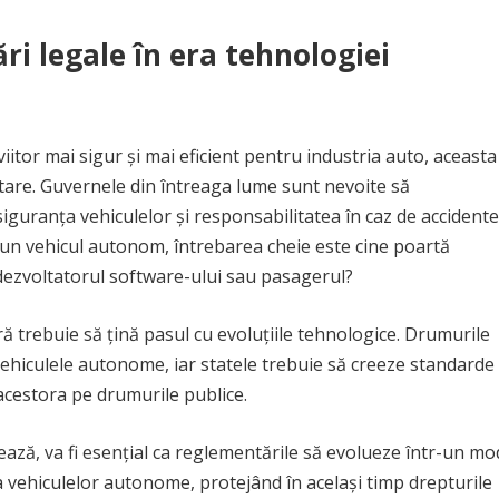
ri legale în era tehnologiei
tor mai sigur și mai eficient pentru industria auto, aceasta
ntare. Guvernele din întreaga lume sunt nevoite să
 siguranța vehiculelor și responsabilitatea în caz de accidente
 un vehicul autonom, întrebarea cheie este cine poartă
 dezvoltatorul software-ului sau pasagerul?
eră trebuie să țină pasul cu evoluțiile tehnologice. Drumurile
vehiculele autonome, iar statele trebuie să creeze standarde
cestora pe drumurile publice.
ă, va fi esențial ca reglementările să evolueze într-un mo
a vehiculelor autonome, protejând în același timp drepturile