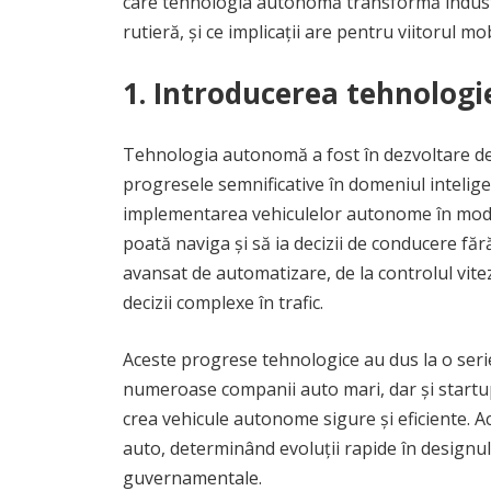
care tehnologia autonomă transformă industr
rutieră, și ce implicații are pentru viitorul mobi
1. Introducerea tehnologi
Tehnologia autonomă a fost în dezvoltare de 
progresele semnificative în domeniul inteligenț
implementarea vehiculelor autonome în mod 
poată naviga și să ia decizii de conducere fă
avansat de automatizare, de la controlul viteze
decizii complexe în trafic.
Aceste progrese tehnologice au dus la o serie 
numeroase companii auto mari, dar și startup
crea vehicule autonome sigure și eficiente. A
auto, determinând evoluții rapide în designul 
guvernamentale.