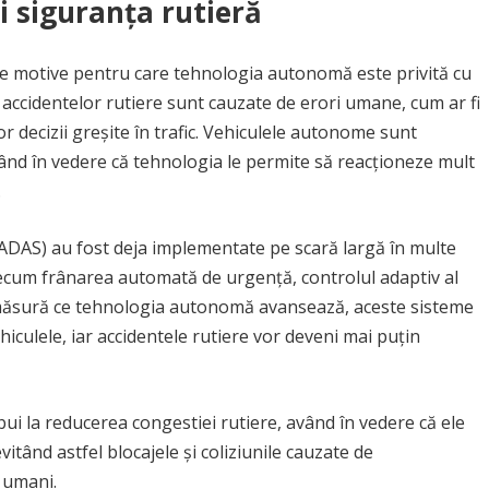
 siguranța rutieră
ele motive pentru care tehnologia autonomă este privită cu
a accidentelor rutiere sunt cauzate de erori umane, cum ar fi
r decizii greșite în trafic. Vehiculele autonome sunt
vând în vedere că tehnologia le permite să reacționeze mult
.
(ADAS) au fost deja implementate pe scară largă în multe
precum frânarea automată de urgență, controlul adaptiv al
e măsură ce tehnologia autonomă avansează, aceste sisteme
iculele, iar accidentele rutiere vor deveni mai puțin
 la reducerea congestiei rutiere, având în vedere că ele
vitând astfel blocajele și coliziunile cauzate de
 umani.