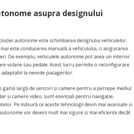
autonome asupra designului
evoluției autonome este schimbarea designului vehiculelor.
mai este conducerea manuală a vehiculului, ci asigurarea
eri. De exemplu, vehiculele autonome pot avea un interior
are volane sau pedale. Acest lucru permite o reconfigurare
 adaptabil la nevoile pasagerilor.
 o gamă largă de senzori și camere pentru a percepe mediul
dar și camere video, sunt esențiali pentru navigație,
ntelor. Pe măsură ce aceste tehnologii devin mai avansate și
 autonome vor deveni mult mai sigure și mai eficiente decât