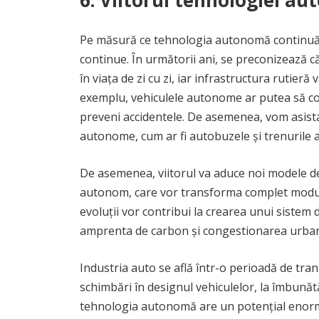
6. Viitorul tehnologiei a
Pe măsură ce tehnologia autonomă continuă să 
continue. În următorii ani, se preconizează c
în viața de zi cu zi, iar infrastructura rutieră
exemplu, vehiculele autonome ar putea să com
preveni accidentele. De asemenea, vom asist
autonome, cum ar fi autobuzele și trenurile 
De asemenea, viitorul va aduce noi modele de m
autonom, care vor transforma complet modul î
evoluții vor contribui la crearea unui sistem 
amprenta de carbon și congestionarea urba
Industria auto se află într-o perioadă de tr
schimbări în designul vehiculelor, la îmbunăt
tehnologia autonomă are un potențial enorm d