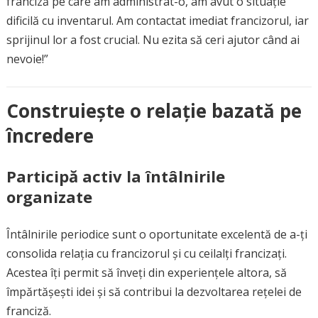
franciză pe care am administrat-o, am avut o situație
dificilă cu inventarul. Am contactat imediat francizorul, iar
sprijinul lor a fost crucial. Nu ezita să ceri ajutor când ai
nevoie!”
Construiește o relație bazată pe
încredere
Participă activ la întâlnirile
organizate
Întâlnirile periodice sunt o oportunitate excelentă de a-ți
consolida relația cu francizorul și cu ceilalți francizați.
Acestea îți permit să înveți din experiențele altora, să
împărtășești idei și să contribui la dezvoltarea rețelei de
franciză.