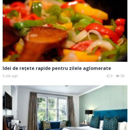
Idei de rețete rapide pentru zilele aglomerate
5 zile ago
0
56