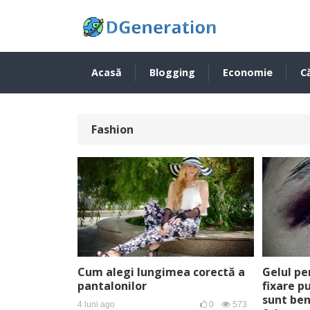
Acasă
Blogging
Economie
Că
Fashion
Cum alegi lungimea corectă a
Gelul pe
pantalonilor
fixare p
sunt ben
4 luni ago
0
573