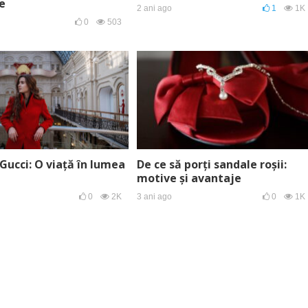
e
2 ani ago
1
1K
0
503
 Gucci: O viață în lumea
De ce să porți sandale roșii:
motive și avantaje
0
2K
3 ani ago
0
1K