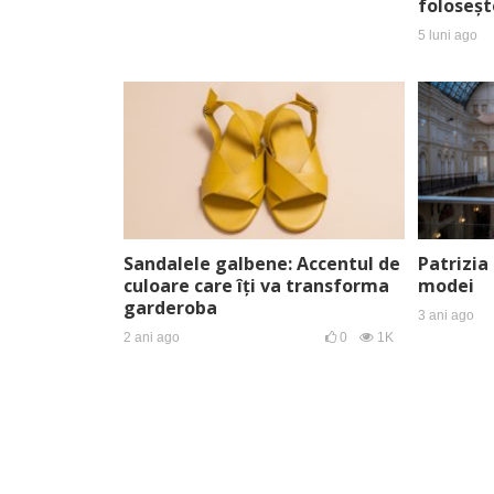
foloseșt
5 luni ago
Sandalele galbene: Accentul de
Patrizia
culoare care îți va transforma
modei
garderoba
3 ani ago
2 ani ago
0
1K