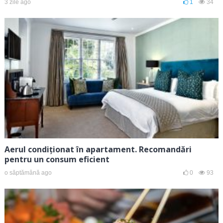
3 zile ago
1
34
Aerul condiționat în apartament. Recomandări
pentru un consum eficient
o săptămână ago
0
93