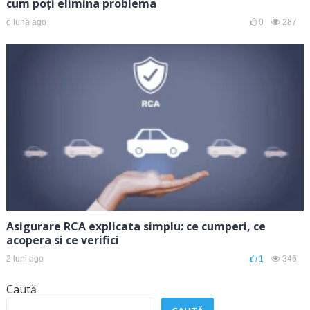
cum poți elimina problema
o lună ago
0
287
Asigurare RCA explicata simplu: ce cumperi, ce
acopera si ce verifici
2 luni ago
1
346
Caută