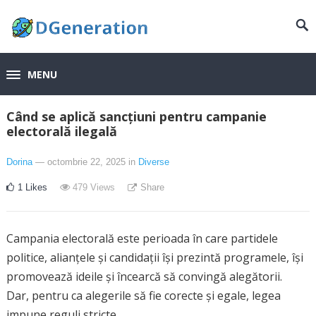
MENU
Când se aplică sancțiuni pentru campanie
electorală ilegală
Dorina
— octombrie 22, 2025
in
Diverse
1
Likes
479
Views
Share
Campania electorală este perioada în care partidele
politice, alianțele și candidații își prezintă programele, își
promovează ideile și încearcă să convingă alegătorii.
Dar, pentru ca alegerile să fie corecte și egale, legea
impune reguli stricte.