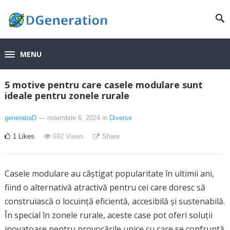
MENU
5 motive pentru care casele modulare sunt
ideale pentru zonele rurale
generatiaD
— noiembrie 6, 2024
in
Diverse
1
Likes
692
Views
Share
Casele modulare au câștigat popularitate în ultimii ani,
fiind o alternativă atractivă pentru cei care doresc să
construiască o locuință eficientă, accesibilă și sustenabilă.
În special în zonele rurale, aceste case pot oferi soluții
inovatoare pentru provocările unice cu care se confruntă