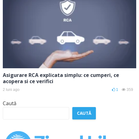
Asigurare RCA explicata simplu: ce cumperi, ce
acopera si ce verifici
2 luni ago
1
359
Caută
CAUTĂ