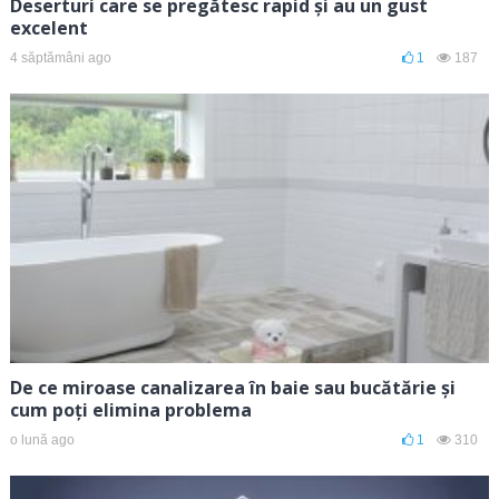
Deserturi care se pregătesc rapid și au un gust
excelent
4 săptămâni ago
1
187
De ce miroase canalizarea în baie sau bucătărie și
cum poți elimina problema
o lună ago
1
310